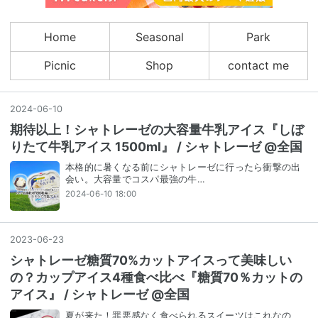
Home
Seasonal
Park
Picnic
Shop
contact me
2024
-
06
-
10
期待以上！シャトレーゼの大容量牛乳アイス『しぼ
りたて牛乳アイス 1500ml』 / シャトレーゼ @全国
本格的に暑くなる前にシャトレーゼに行ったら衝撃の出
会い。大容量でコスパ最強の牛…
2024-06-10 18:00
2023
-
06
-
23
シャトレーゼ糖質70%カットアイスって美味しい
の？カップアイス4種食べ比べ『糖質70％カットの
アイス』 / シャトレーゼ @全国
夏が来た！罪悪感なく食べられるスイーツはこれなの