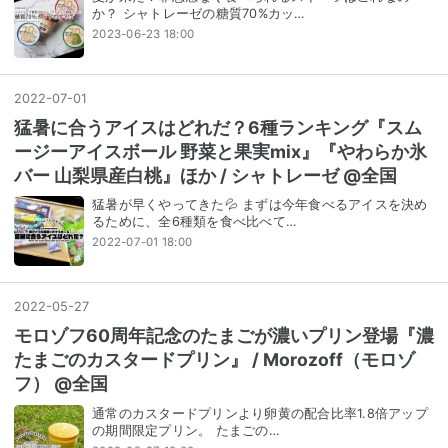
か？ シャトレーゼの糖質70%カッ…
2023-06-23 18:00
2022
-
07
-
01
猛暑に合うアイスはどれだ？6種ランキング『スム
ージーアイスボール 野菜と果実mix』『やわらか氷
バー 山梨県産白桃』ほか / シャトレーゼ @全国
猛暑が早くやってきた💦 まずは今年食べるアイスを決め
るために、全6種類を食べ比べて…
2022-07-01 18:00
2022
-
05
-
27
モロゾフ60周年記念のたまごが濃いプリン登場『濃
たまごのカスタードプリン』 / Morozoff（モロゾ
フ） @全国
通常のカスタードプリンより卵黄の配合比率1.8倍アップ
の期間限定プリン。 たまごの…