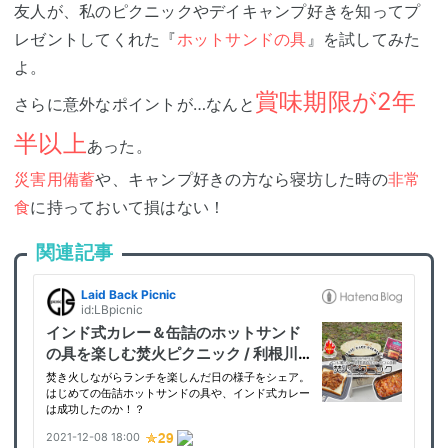
友人が、私のピクニックやデイキャンプ好きを知ってプ
レゼントしてくれた『
ホットサンドの具
』を試してみた
よ。
賞味期限が2年
さらに意外なポイントが…なんと
半以上
あった。
災害用備蓄
や、キャンプ好きの方なら寝坊した時の
非常
食
に持っておいて損はない！
関連記事