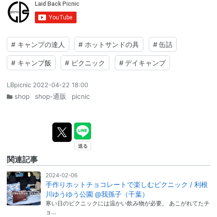
#
キャンプの達人
#
ホットサンドの具
#
缶詰
#
キャンプ飯
#
ピクニック
#
デイキャンプ
LBpicnic
2022-04-22 18:00
shop
shop-通販
picnic
関連記事
2024-02-06
手作りホットチョコレートで楽しむピクニック / 利根
川ゆうゆう公園 @我孫子（千葉）
寒い日のピクニックには温かい飲み物が必要。 あこがれてたチ
ョ…