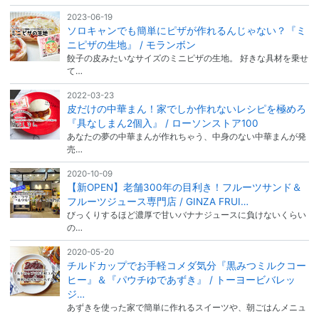
2023-06-19
ソロキャンでも簡単にピザが作れるんじゃない？『ミ
ニピザの生地』 / モランボン
餃子の皮みたいなサイズのミニピザの生地。 好きな具材を乗せ
て…
2022-03-23
皮だけの中華まん！家でしか作れないレシピを極めろ
『具なしまん2個入』 / ローソンストア100
あなたの夢の中華まんが作れちゃう、中身のない中華まんが発
売…
2020-10-09
【新OPEN】老舗300年の目利き！フルーツサンド＆
フルーツジュース専門店 / GINZA FRUI…
びっくりするほど濃厚で甘いバナナジュースに負けないくらい
の…
2020-05-20
チルドカップでお手軽コメダ気分『黒みつミルクコー
ヒー』＆『パウチゆであずき』 / トーヨービバレッ
ジ…
あずきを使った家で簡単に作れるスイーツや、朝ごはんメニュ